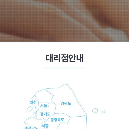
대리점안내
인천
강원도
서울
경기도
충청북도
세종
충청남도