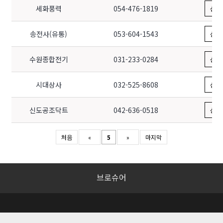
세화풍력
경상북도 구미시 수출대로14길 5 나동 103호
054-476-1819
상세
송전사(유통)
대구광역시 북구 유통단지로 16 산업용재관 24동
053-604-1543
상세
수원종합전기
경기도 수원시 권선구 덕영대로 1118 (세류동)
031-233-0284
상세
시대상사
인천광역시 부평구 부평대로 158-1 (부평동)
032-525-8608
상세
신도공조닥트
대전광역시 대덕구 오정로 10 (오정동)
042-636-0518
상세
처음
«
5
»
마지막
브로슈어
대리점안내