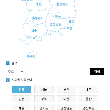
대전
경상북도
대구
전라북도
울산
경상남도
부산
광주
전라남도
제주도
검색
검색
시도별 지점 안내
전체
서울
부산
대구
인천
광주
대전
울산
세종
경기도
경상남도
경상북도