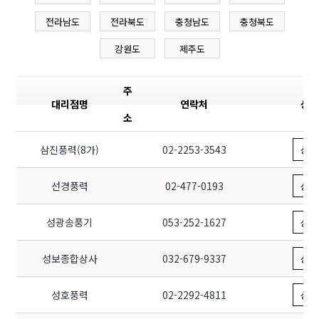
전라남도
전라북도
충청남도
충청북도
강원도
제주도
주
대리점명
연락처
상세
소
삼진풍력(8가)
서울 동대문구 황물로 59-2
02-2253-3543
상세
선경풍력
서울 강동구 올림픽로 580
02-477-0193
상세
성광송풍기
대구광역시 중구 북성로 55-1 (북성로2가)
053-252-1627
상세
성보종합상사
경기 부천시 삼작로 195
032-679-9337
상세
성호풍력
서울특별시 성동구 왕십리로 134 1층 (성수동1
02-2292-4811
상세