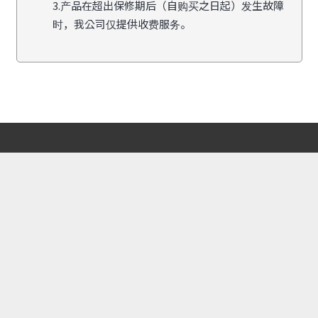
3.产品在超出保修期后（自购买之日起）发生故障
时，我公司仅提供收费服务。
大伦产业株式会社
总公司地址 :
全罗北道完州郡凤东邑完州产团2路251 | 联系方式 : +82-63-262-5100 | 传
真 : +82-63-262-5107
中部事业所 :
京畿道华城市麻道面麻道路608号 | 联系方式 : +82-31-8047-5161~2 | 传真
: +82-31-8047-5163
客服中心 :
1644-5153 | 邮件 : drair@hanmail.net