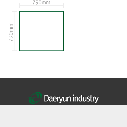
大伦产业株式会社
总公司地址 :
全罗北道完州郡凤东邑完州产团2路251 | 联系方式 : +82-63-262-5100 | 传