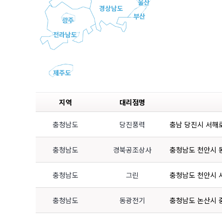
울산
경상남도
부산
광주
전라남도
제주도
지역
대리점명
충청남도
당진풍력
충남 당진시 서해로 
충청남도
경북공조상사
충청남도 천안시 동
충청남도
그린
충청남도 천안시 서
충청남도
동광전기
충청남도 논산시 중