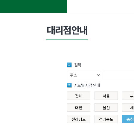
대리점안내
검색
시도별 지점 안내
전체
서울
부
대전
울산
세
전라남도
전라북도
충청