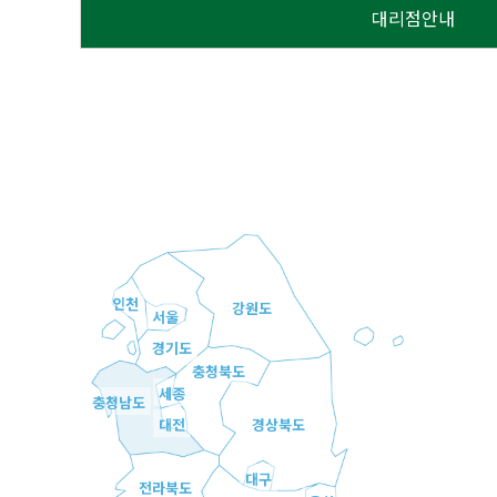
대리점안내
인천
강원도
서울
경기도
충청북도
세종
충청남도
대전
경상북도
대구
전라북도