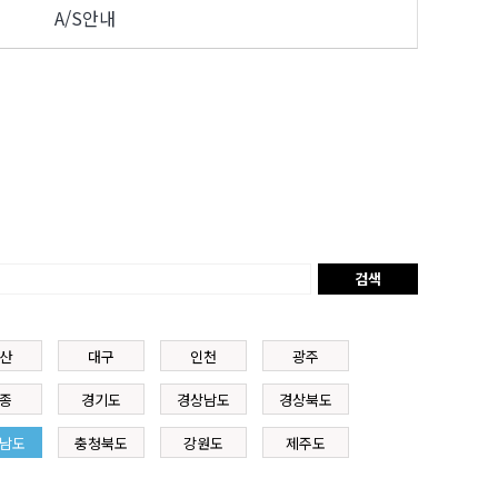
A/S안내
검색
산
대구
인천
광주
종
경기도
경상남도
경상북도
남도
충청북도
강원도
제주도